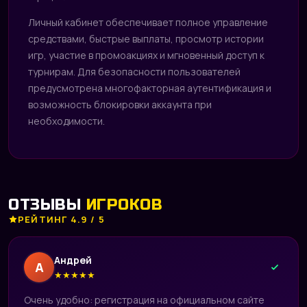
Личный кабинет обеспечивает полное управление
средствами, быстрые выплаты, просмотр истории
игр, участие в промоакциях и мгновенный доступ к
турнирам. Для безопасности пользователей
предусмотрена многофакторная аутентификация и
возможность блокировки аккаунта при
необходимости.
ОТЗЫВЫ
ИГРОКОВ
РЕЙТИНГ 4.9 / 5
Андрей
А
★
★
★
★
★
Очень удобно: регистрация на официальном сайте