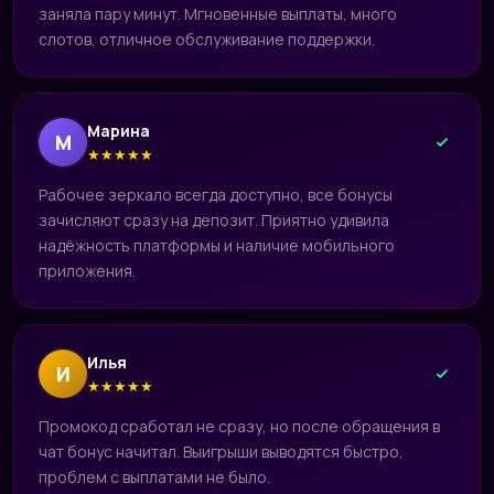
заняла пару минут. Мгновенные выплаты, много
слотов, отличное обслуживание поддержки.
Марина
М
★
★
★
★
★
Рабочее зеркало всегда доступно, все бонусы
зачисляют сразу на депозит. Приятно удивила
надёжность платформы и наличие мобильного
приложения.
Илья
И
★
★
★
★
★
Промокод сработал не сразу, но после обращения в
чат бонус начитал. Выигрыши выводятся быстро,
проблем с выплатами не было.