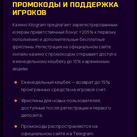
ПРОМОКОДЫ И ПОДДЕРЖКА
ИГРОКОВ
Казино Kilogram предлагает зарегистрированным
юзерам приветственный бонус +205% к первому
пополнению и дополнительные бесплатные
фриспины. Регистрация на официальном сайте
онлайн-казино с промокодом открывает доступ к
еженедельному кешбеку до 15% и временным
акциям.
Еженедельный кешбек — возврат до 15%
проигранных средств на игровой счет.
Фриспины для новых пользователей,
доступные после регистрации и первого
депозита.
Промокоды распространяются на
официальном сайте и в Telegram.