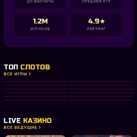
ДО ВЫПЛАТЫ
СРЕДНИЙ RTP
1.2M
4.9★
ИГРОКОВ
РЕЙТИНГ
ТОП
СЛОТОВ
ВСЕ ИГРЫ
Gates of Olympus 1000
Big Bass Bonanza
HOT
Diamond of Jungle
Aztec Clusters
NEW
PRAGMATIC PLAY
PRAGMATIC PLAY
Divine Divas
Dreamshock
TOP
NETENT
PRAGMATIC PLAY
Hot Fruit
Phoenix Rising
NEW
PLAY’N GO
NETENT
Fruit Machine
Capymania Yellow
HOT
MICROGAMING
PLAY’N GO
Big Win x25
Fab Farm
MICROGAMING
PRAGMATIC PLAY
NETENT
PLAY’N GO
LIVE
КАЗИНО
ВСЕ ВЕДУЩИЕ