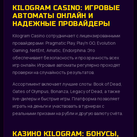
KILOGRAM CASINO: ИГРОВЫЕ
АВТОМАТЫ ОНЛАЙН И
НАДЕЖНЫЕ ПРОВАЙДЕРЫ
Kilogram Casino сотрудничает с лицензированными
провайдерами: Pragmatic Play, Play'n GO, Evolution
Gaming, NetEnt, Amatic, Endorphina. Это
обеспечивает безопасность и прозрачность всех
игр онлайн. Игровые автоматы регулярно проходят
проверки на случайность результатов.
Ассортимент включает лучшие слоты: Book of Dead,
Gates of Olympus, Bonanza, Legacy of Dead, а также
live-дилеры и быстрые игры. Платформа позволяет
играть на деньги и участвовать в турнирах с
реальными призами на рубли и другую валюту счёта.
КАЗИНО KILOGRAM: БОНУСЫ,