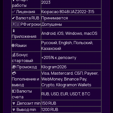
2023
работы
✅ Лицензия
Кюрасао 8048/JAZ2022-315
✔ Валюта RUB
Принимается
🇷🇺 РФ игроки
Допущены
📱
Android, iOS, Windows, macOS
Приложения
Русский, English, Польский,
🌐 Языки
Казахский
💰 Бонус
+205% к депозиту
стартовый
🎁 Промокод
Kilogram2026
💳
Visa, Mastercard, СБП, Payeer,
Пополнение и
WebMoney, Binance Pay,
вывод
Crypto, Kilogramon Wallets
💵 Валюты
RUB, USD, EUR, USDT, BTC
счета
🔽 Депозит min
150 RUB
🔽 Вывод min
1200 RUB