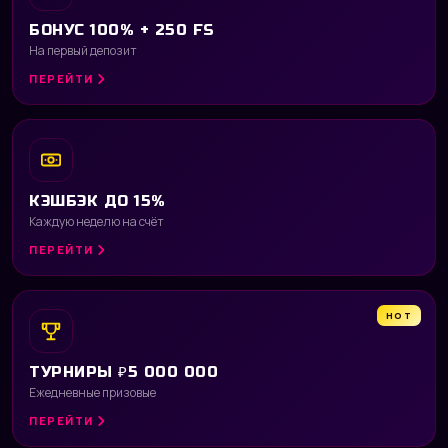
БОНУС 100% + 250 FS
На первый депозит
ПЕРЕЙТИ
КЭШБЭК ДО 15%
Каждую неделю на счёт
ПЕРЕЙТИ
HOT
ТУРНИРЫ ₽5 000 000
Ежедневные призовые
ПЕРЕЙТИ